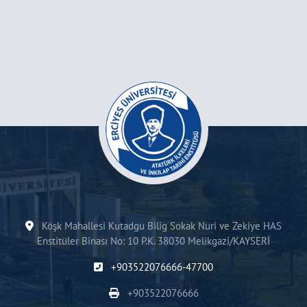
Köşk Mahallesi Kutadgu Bilig Sokak Nuri ve Zekiye HAS
Enstitüler Binası No: 10 P.K. 38030 Melikgazi/KAYSERİ
+903522076666-47700
+903522076666