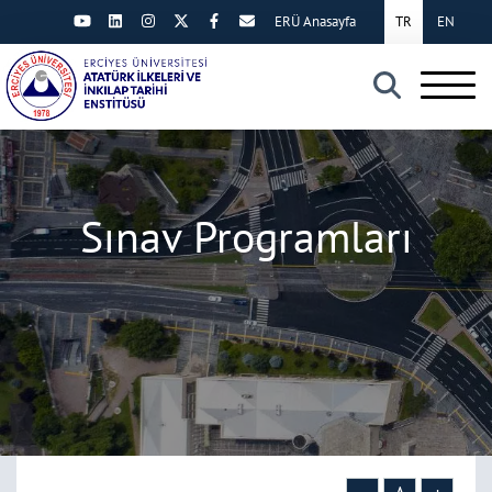
ERÜ Anasayfa
TR
EN
×
Sınav Programları