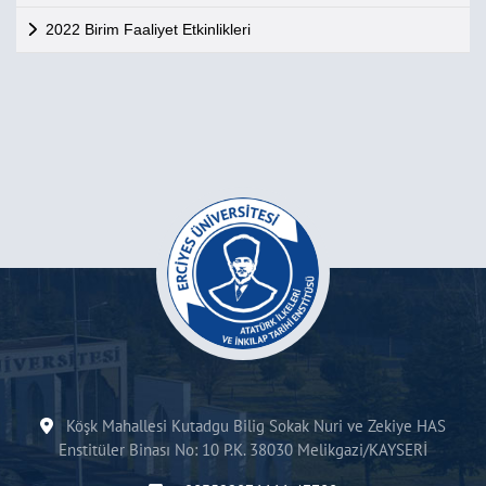
2022 Birim Faaliyet Etkinlikleri
Köşk Mahallesi Kutadgu Bilig Sokak Nuri ve Zekiye HAS
Enstitüler Binası No: 10 P.K. 38030 Melikgazi/KAYSERİ