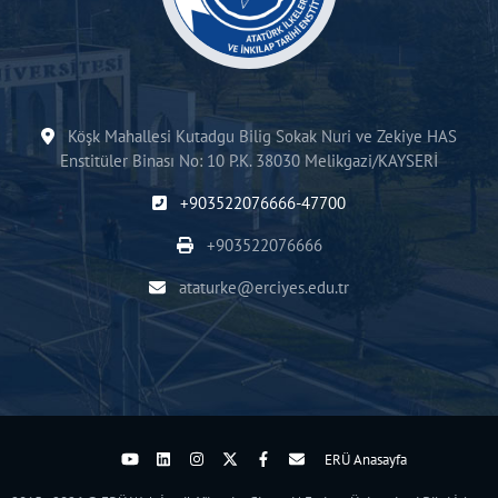
Köşk Mahallesi Kutadgu Bilig Sokak Nuri ve Zekiye HAS
Enstitüler Binası No: 10 P.K. 38030 Melikgazi/KAYSERİ
+903522076666-47700
+903522076666
ataturke@erciyes.edu.tr
ERÜ Anasayfa