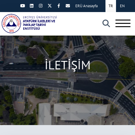
ERÜ Anasayfa
TR
EN
×
İLETİŞİM