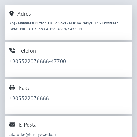
Adres
Köşk Mahallesi Kutadgu Bilig Sokak Nuri ve Zekiye HAS Enstitüler
Binası No: 10 P.K. 38030 Melikgazi/KAYSERİ
Telefon
+903522076666-47700
Faks
+903522076666
E-Posta
ataturke@erciyes.edu.tr