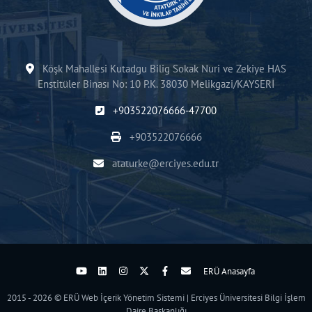
Köşk Mahallesi Kutadgu Bilig Sokak Nuri ve Zekiye HAS
Enstitüler Binası No: 10 P.K. 38030 Melikgazi/KAYSERİ
+903522076666-47700
+903522076666
ataturke@erciyes.edu.tr
ERÜ Anasayfa
2015 - 2026 © ERÜ Web İçerik Yönetim Sistemi | Erciyes Üniversitesi Bilgi İşlem
Daire Başkanlığı