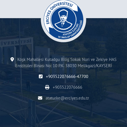
Köşk Mahallesi Kutadgu Bilig Sokak Nuri ve Zekiye HAS
Enstitüler Binası No: 10 P.K. 38030 Melikgazi/KAYSERİ
+903522076666-47700
+903522076666
ataturke@erciyes.edu.tr